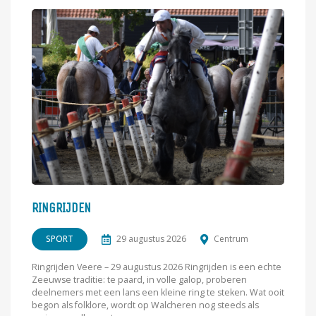
RINGRIJDEN
SPORT
29 augustus 2026
Centrum
Ringrijden Veere – 29 augustus 2026 Ringrijden is een echte
Zeeuwse traditie: te paard, in volle galop, proberen
deelnemers met een lans een kleine ring te steken. Wat ooit
begon als folklore, wordt op Walcheren nog steeds als