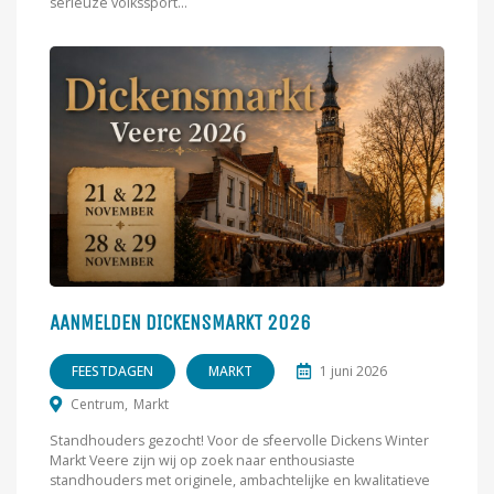
serieuze volkssport...
AANMELDEN DICKENSMARKT 2026
FEESTDAGEN
MARKT
1 juni 2026
Centrum
Markt
Standhouders gezocht! Voor de sfeervolle Dickens Winter
Markt Veere zijn wij op zoek naar enthousiaste
standhouders met originele, ambachtelijke en kwalitatieve