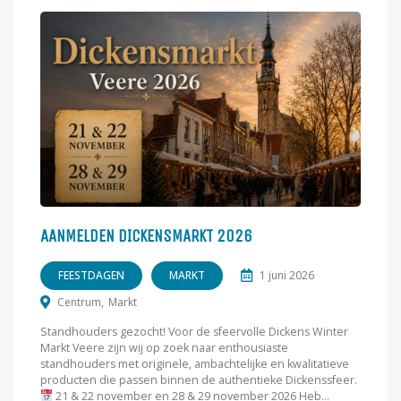
AANMELDEN DICKENSMARKT 2026
FEESTDAGEN
MARKT
1 juni 2026
Centrum
Markt
Standhouders gezocht! Voor de sfeervolle Dickens Winter
Markt Veere zijn wij op zoek naar enthousiaste
standhouders met originele, ambachtelijke en kwalitatieve
producten die passen binnen de authentieke Dickenssfeer.
21 & 22 november en 28 & 29 november 2026 Heb...