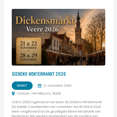
DICKENS WINTERMARKT 2026
MARKT
21 november 2026
Centrum
Het Akkoord
Markt
Ook in 2026 organiseren we weer de Dickens Wintermarkt.
De laatste 2 weekenden van november wordt Veere-Stad
weer omgetoverd tot de gezelligste kleine kerstmarkt van
Nederland. We werken momenteel aan de invulling van