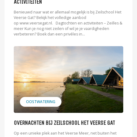
ACTIVITEITEN
Benieuwd naar wat er allemaal mogelijk is bij Zeilschool Het
Veerse Gat? Bekijk het volledige aanbod
op www.veersegat.nl. Dagtochten en activiteiten – Zeilles &
meer Kun je nog niet zeilen of wil je je vaardigheden
verbeteren? Boek dan een privéles in...
OOSTWATERING
OVERNACHTEN BIJ ZEILSCHOOL HET VEERSE GAT
Op een unieke plek aan het Veerse Meer, net buiten het