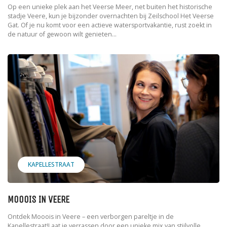
Op een unieke plek aan het Veerse Meer, net buiten het historische
stadje Veere, kun je bijzonder overnachten bij Zeilschool Het Veerse
Gat. Of je nu komt voor een actieve watersportvakantie, rust zoekt in
de natuur of gewoon wilt genieten...
KAPELLESTRAAT
MOOOIS IN VEERE
Ontdek Mooois in Veere – een verborgen pareltje in de
Kapellestraat!Laat je verrassen door een unieke mix van stijlvolle