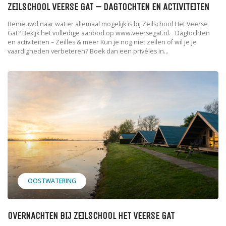
ZEILSCHOOL VEERSE GAT – DAGTOCHTEN EN ACTIVITEITEN
Benieuwd naar wat er allemaal mogelijk is bij Zeilschool Het Veerse
Gat? Bekijk het volledige aanbod op www.veersegat.nl. Dagtochten
en activiteiten – Zeilles & meer Kun je nog niet zeilen of wil je je
vaardigheden verbeteren? Boek dan een privéles in...
OOSTWATERING
OVERNACHTEN BIJ ZEILSCHOOL HET VEERSE GAT