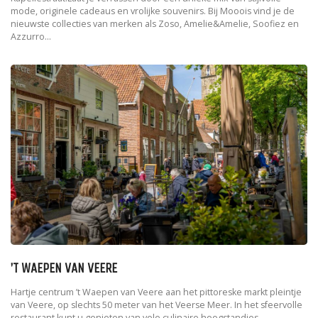
mode, originele cadeaus en vrolijke souvenirs. Bij Mooois vind je de
nieuwste collecties van merken als Zoso, Amelie&Amelie, Soofiez en
Azzurro...
’T WAEPEN VAN VEERE
Hartje centrum ’t Waepen van Veere aan het pittoreske markt pleintje
van Veere, op slechts 50 meter van het Veerse Meer. In het sfeervolle
restaurant kunt u genieten van vele culinaire hoogstandjes.