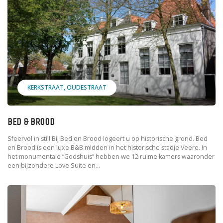
KERKSTRAAT
OUDESTRAAT
BED & BROOD
Sfeervol in stijl Bij Bed en Brood logeert u op historische grond. Bed
en Brood is een luxe B&B midden in het historische stadje Veere. In
het monumentale “Godshuis” hebben we 12 ruime kamers waaronder
een bijzondere Love Suite en...