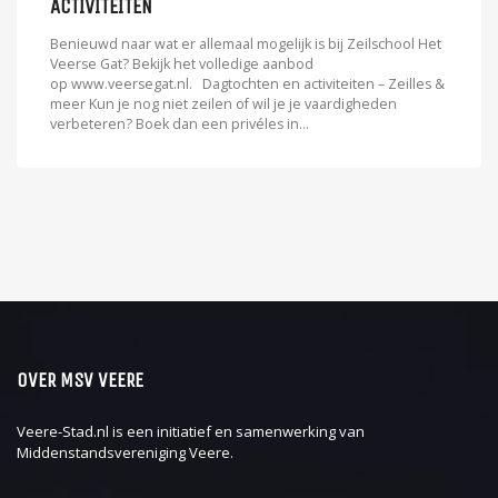
ACTIVITEITEN
Benieuwd naar wat er allemaal mogelijk is bij Zeilschool Het
Veerse Gat? Bekijk het volledige aanbod
op www.veersegat.nl. Dagtochten en activiteiten – Zeilles &
meer Kun je nog niet zeilen of wil je je vaardigheden
verbeteren? Boek dan een privéles in...
OVER MSV VEERE
Veere-Stad.nl is een initiatief en samenwerking van
Middenstandsvereniging Veere
.