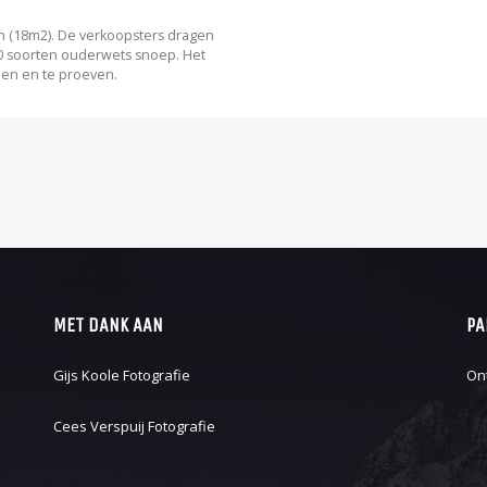
in (18m2). De verkoopsters dragen
 soorten ouderwets snoep. Het
zien en te proeven.
MET DANK AAN
PA
Gijs Koole Fotografie
On
Cees Verspuij Fotografie