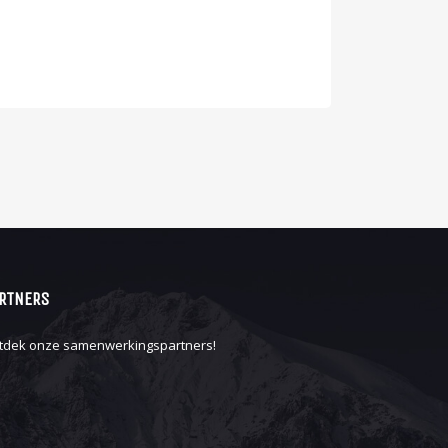
RTNERS
tdek onze
samenwerkingspartners
!