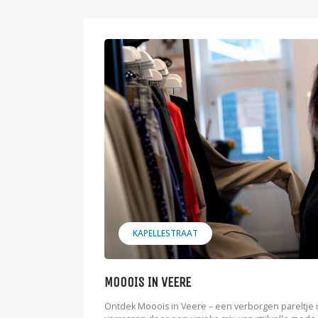
KAPELLESTRAAT
MOOOIS IN VEERE
Ontdek Mooois in Veere – een verborgen pareltje in