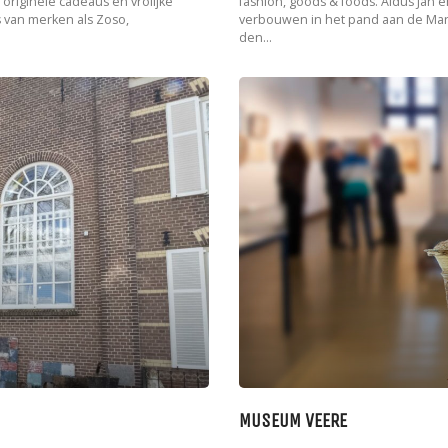
 originele cadeaus en vrolijke
fashion, goods & foods. Aldus Jan e
s van merken als Zoso,
verbouwen in het pand aan de Mar
den...
MUSEUM VEERE