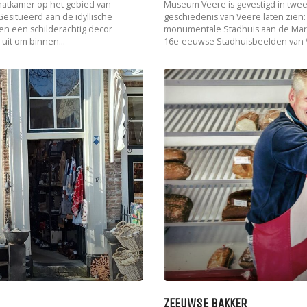
chatkamer op het gebied van
Museum Veere is gevestigd in twee
Gesitueerd aan de idyllische
geschiedenis van Veere laten zien:
en een schilderachtig decor
monumentale Stadhuis aan de Mark
uit om binnen...
16e-eeuwse Stadhuisbeelden van V
ZEEUWSE BAKKER