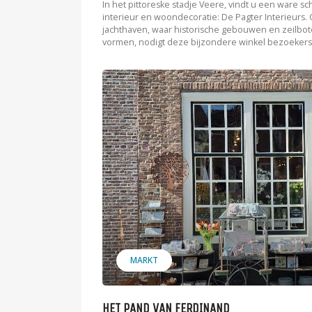
In het pittoreske stadje Veere, vindt u een ware s
interieur en woondecoratie: De Pagter Interieurs. 
jachthaven, waar historische gebouwen en zeilbot
vormen, nodigt deze bijzondere winkel bezoekers 
MARKT
HET PAND VAN FERDINAND