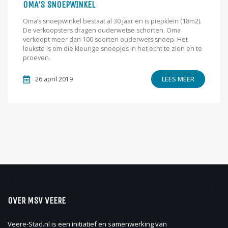
OMA’S SNOEPWINKEL
Oma’s snoepwinkel bestaat al 30 jaar en is piepklein (18m2).
De verkoopsters dragen ouderwetse schorten. Oma
verkoopt meer dan 100 soorten ouderwets snoep. Het
leukste is om die kleurige snoepjes in het echt te zien en te
proeven.
LEES MEER
26 april 2019
OVER MSV VEERE
Veere-Stad.nl is een initiatief en samenwerking van