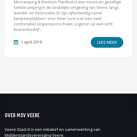
Minicamping & theetuin Plantlust is een mooie en gezellige
familiecamping in de landelijke omgeving van Veere, langs
wandel- en fietsroutes. Er zijn vijfentwintig ruime
kampeerplaatsen. Voor meer luxe is er een zeer
comfortabel zespersoons chalet. Logeren op een echt
boerenbedrijf...
LEES MEER
1 april 2019
OVER MSV VEERE
Veere-Stad.nl is een initiatief en samenwerking van
Middenstandsvereniging Veere
.