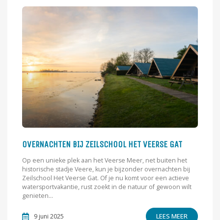
OVERNACHTEN BIJ ZEILSCHOOL HET VEERSE GAT
Op een unieke plek aan het Veerse Meer, net buiten het
historische stadje Veere, kun je bijzonder overnachten bij
Zeilschool Het Veerse Gat. Of je nu komt voor een actieve
watersportvakantie, rust zoekt in de natuur of gewoon wilt
genieten...
LEES MEER
9 juni 2025