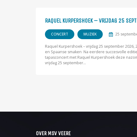
RAQUEL KURPERSHOEK – VRIJDAG 25 SEP
CONCERT
MUZIEK
25 septemb
Raquel Kurpershoek – vrijdag 25 september 2026, 
en Spaanse smaken Na eerdere succesvolle editie
tapasconcert met Raquel Kurpershoek deze nazom
vrijdag 25 september...
OVER MSV VEERE