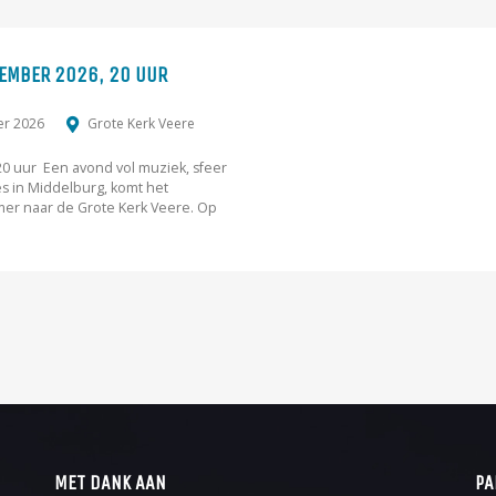
TEMBER 2026, 20 UUR
er 2026
Grote Kerk Veere
20 uur Een avond vol muziek, sfeer
s in Middelburg, komt het
er naar de Grote Kerk Veere. Op
MET DANK AAN
PA